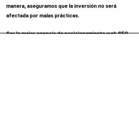
manera, aseguramos que la inversión no será
afectada por malas prácticas.
Ser la mejor agencia de posicionamiento web SEO
del país es una meta que nos deja claro el
compromiso que estamos adquiriendo con cada
cliente. Entregar resultados, se convierte en
nuestra carta de presentación.
Un ROI constante y tangible
Actualmente 3 de cada 10 usuarios busca en
internet detalles del producto o servicio que desea
adquirir. Esta tendencia va a la alza y destaca la
importancia de que un proyecto se encuentre bien